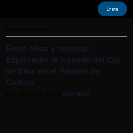
Únete
« Todos los Eventos
Este evento ha pasado.
Entre hilos y colores:
Explorarán la leyenda del Ojo
de Dios en el Palacio de
Cultura
GRATUITO
julio 11 @ 1:00 PM
-
3:00 PM