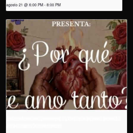
agosto 21 @ 6:00 PM
-
8:00 PM
Yolochicahuac presenta «¿Por qué te amo tanto?»
en el Teatro Xicohténcatl