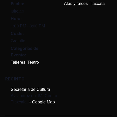
Alas y raíces Tlaxcala
Fecha:
julio 11
Hora:
1:00 PM - 3:00 PM
Coste:
Gratuito
Categorías de
Evento:
Talleres
,
Teatro
RECINTO
Secretaría de Cultura
Av. Juárez no. 62, Centro
Tlaxcala
,
+ Google Map