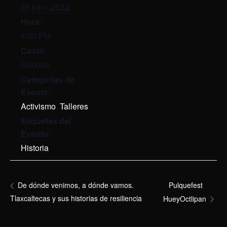
29 julio, 2022
Hora:
4:00 PM
Coste:
Gratuito
Categorías de
Evento:
Activismo
,
Talleres
Etiquetas del
Evento:
Historia
Pulquefest
De dónde venimos, a dónde vamos.
Tlaxcaltecas y sus historias de resiliencia
HueyOctlipan