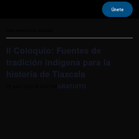
Únete
« Todos los Eventos
Este evento ha pasado.
II Coloquio: Fuentes de
tradición indígena para la
historia de Tlaxcala
GRATUITO
29 julio, 2022 @ 4:00 PM