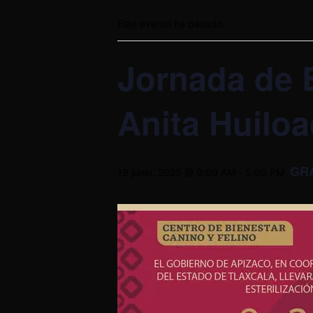
Este evento ha pasado.
Jornada de E
Anita Huiloa
GR
19 junio, 2025 @ 9:00 AM
-
5:00 PM