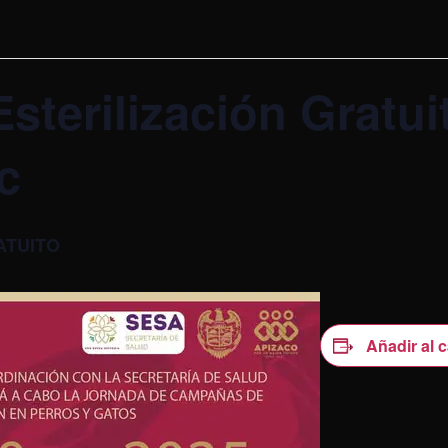
sterilización Gratui
c
ATUITO
Añadir al 