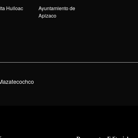
ita Huiloac
Ayuntamiento de
Apizaco
Mazatecochco