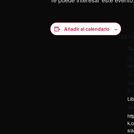
Añadir al calendario
DET
Fe
25
Ho
12
Ca
Ev
Lib
Si
ht
k.
s/