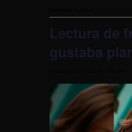
Este evento ha pasado.
Lectura de f
gustaba pla
25 mayo, 2023 @ 12:00 PM
-
2:00 PM