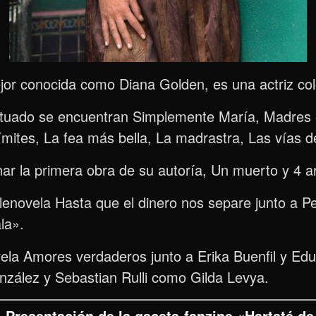
or conocida como Diana Golden, es una actriz co
actuado se encuentran Simplemente María, Madres 
mites, La fea más bella, La madrastra, Las vías 
nar la primera obra de su autoría, Un muerto y 4 a
lenovela Hasta que el dinero nos separe junto a P
la».
vela Amores verdaderos junto a Erika Buenfil y Edu
onzález y Sebastian Rulli como Gilda Levya.
:
Presentación de la gaceta-fanzine «Hartaté 