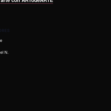
ORES
de
el N.