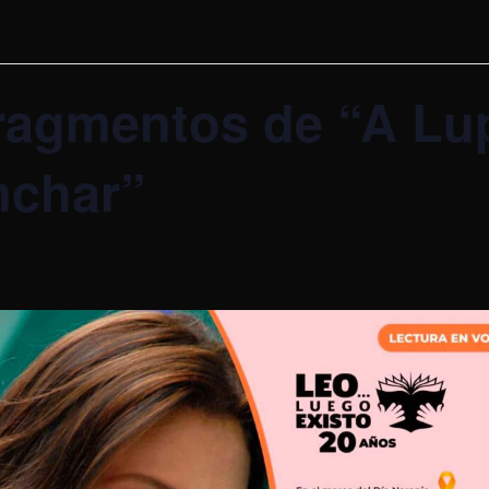
ragmentos de “A Lup
nchar”