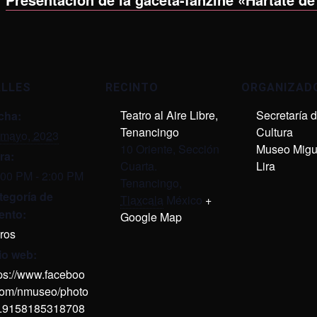
ALLES
RECINTO
ORGANIZAD
Teatro al Aire Libre,
Secretaría 
cha:
Tenancingo
Cultura
 mayo, 2023
10 Oriente, Sección
Museo Migu
ra:
Cuarta.
Lira
:00 PM - 2:00 PM
Tenancingo
,
tegoría de
Tlaxcala
México
+
ento:
Google Map
ros
tio web:
tps://www.faceboo
com/nmuseo/photo
a.9158185318708