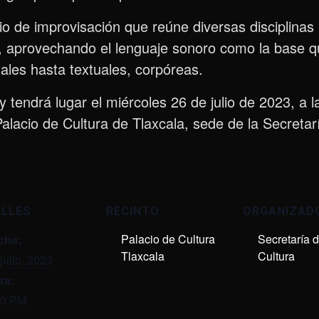
io de improvisación que reúne diversas disciplinas 
s, aprovechando el lenguaje sonoro como la base q
uales hasta textuales, corpóreas.
y tendrá lugar el miércoles 26 de julio de 2023, a l
lacio de Cultura de Tlaxcala, sede de la Secretarí
ALLES
RECINTO
ORGANIZAD
Palacio de Cultura
Secretaría 
cha:
Tlaxcala
Cultura
julio, 2023
ra:
00 PM