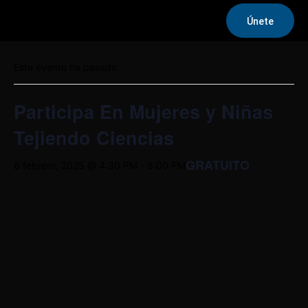
Únete
« Todos los Eventos
Este evento ha pasado.
Participa En Mujeres y Niñas
Tejiendo Ciencias
GRATUITO
8 febrero, 2025 @ 4:30 PM
-
8:00 PM