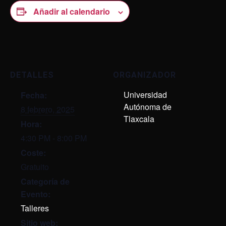
Añadir al calendario
DETALLES
ORGANIZADOR
Universidad
Fecha:
Autónoma de
8 febrero, 2025
Tlaxcala
Hora:
4:30 PM - 8:00 PM
Coste:
Gratuito
Categoría de
Evento:
Talleres
Sitio web: