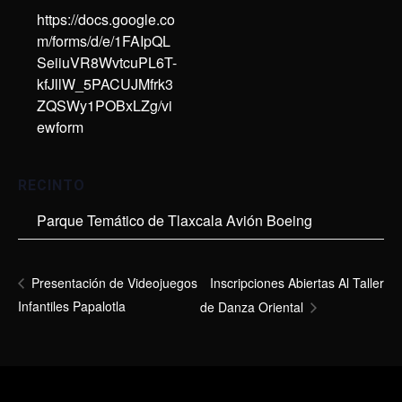
https://docs.google.co
m/forms/d/e/1FAIpQL
SeiiuVR8WvtcuPL6T-
kfJllW_5PACUJMfrk3
ZQSWy1POBxLZg/vi
ewform
RECINTO
Parque Temático de Tlaxcala Avión Boeing
Inscripciones Abiertas Al Taller
Presentación de Videojuegos
Infantiles Papalotla
de Danza Oriental