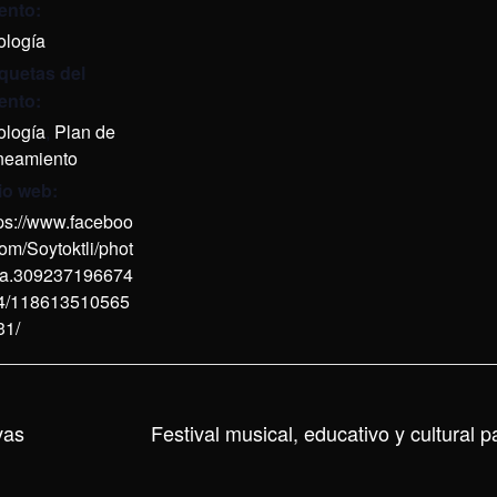
ento:
ología
iquetas del
ento:
ología
,
Plan de
neamiento
tio web:
tps://www.faceboo
om/Soytoktli/phot
/a.309237196674
4/118613510565
31/
vas
Festival musical, educativo y cultural 