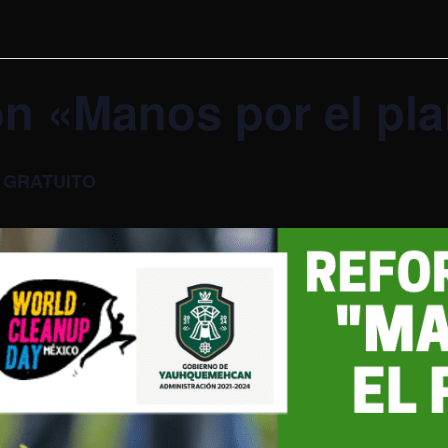
ón «Manos por el pl
GRATUITO