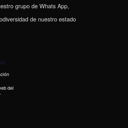
uestro grupo de Whats App,
iodiversidad de nuestro estado
OR
ación
 web del
r