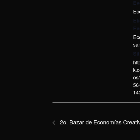
Ev
Ec
Et
Ev
Ec
sa
Si
ht
k.c
os
56
14
2o. Bazar de Economías Creati