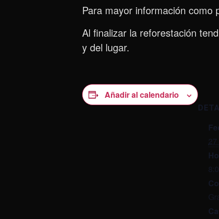
Para mayor información como p
Al finalizar la reforestación t
y del lugar.
Añadir al calendario
DET
Fe
27
Ho
8:
Co
Gra
Ca