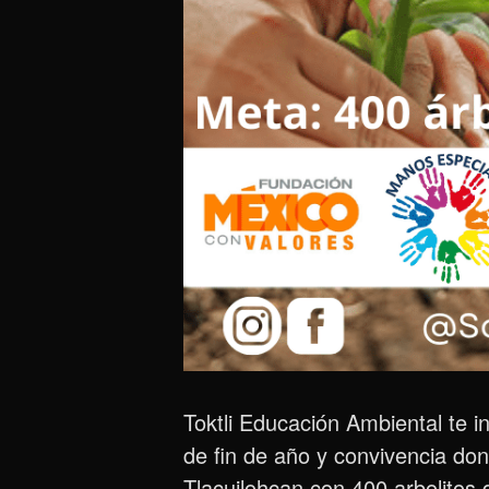
Toktli Educación Ambiental t
e i
de fin de año y convivencia do
Tlacuilohcan con 400 arbolitos d