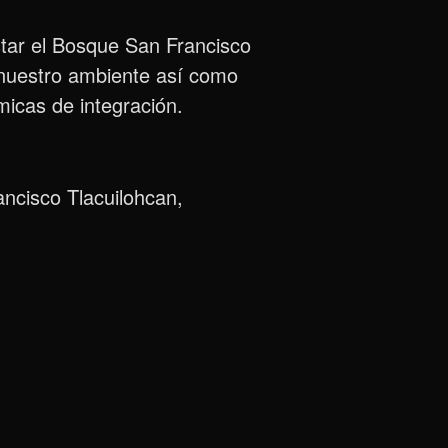
star el Bosque San Francisco
e nuestro ambiente así como
micas de integración.
ancisco Tlacuilohcan,