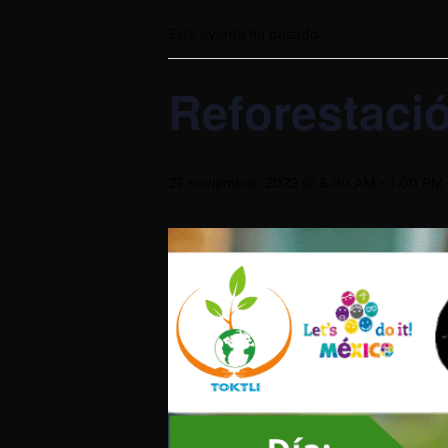
Este evento ha pasado.
Reforestaci
27 noviembre, 2022 @ 8:00 AM
-
1:00 PM