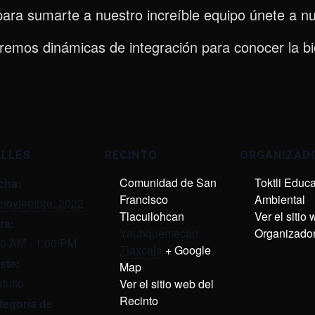
ara sumarte a nuestro increíble equipo únete a n
endremos dinámicas de integración para conocer la b
ALLES
RECINTO
ORGANIZAD
Comunidad de San
Toktli Educ
cha:
Francisco
Ambiental
 noviembre, 2022
Tlacuilohcan
Ver el sitio
ra:
Yauhquemecan
,
Organizado
00 AM - 1:00 PM
Tlaxcala
+ Google
ste:
Map
tuito
Ver el sitio web del
Recinto
tegoría de