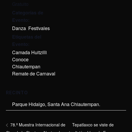
Gratuito
Categorías de
Evento:
Danza
,
Festivales
Etiquetas del
Evento:
Camada Huitzilli
,
Conoce
Chiautempan
,
Remate de Carnaval
RECINTO
Parque Hidalgo, Santa Ana Chiautempan.
Tepatlaxco se viste de
78.ª Muestra Internacional de