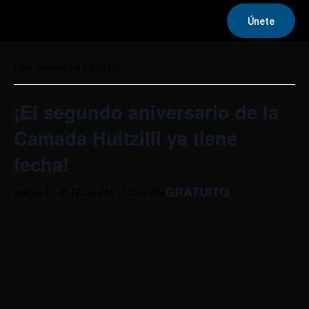
Únete
« Todos los Eventos
Este evento ha pasado.
¡El segundo aniversario de la
Camada Huitzilli ya tiene
fecha!
GRATUITO
marzo 15 @ 12:00 PM
-
11:30 PM