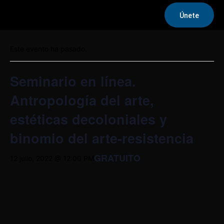
Únete
« Todos los Eventos
Este evento ha pasado.
Seminario en línea.
Antropología del arte,
estéticas decoloniales y
binomio del arte-resistencia
GRATUITO
12 julio, 2022 @ 12:00 PM