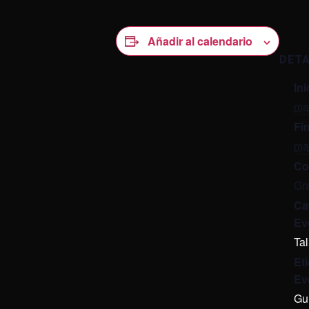
Añadir al calendario
DET
Ini
ma
Fin
ma
Co
Gra
Ca
Ev
Tal
Et
Ev
Gu