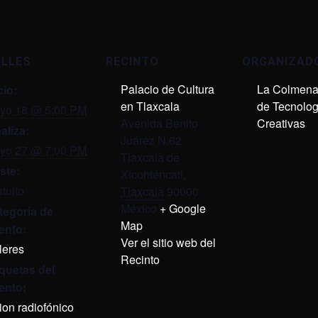
ALLES
RECINTO
ORGANIZAD
Palacio de Cultura
La Colmena
cio:
en Tlaxcala
de Tecnolog
yo 18 @ 5:00 PM
Avenida Benito
Creativas
aliza:
Juárez N.62
yo 27 @ 7:00 PM
Tlaxcala de
ste:
Xicohténcatl
,
tuito
Tlaxcala
90000
México
+ Google
tegoría de
Map
ento:
Ver el sitio web del
leres
Recinto
iquetas del
ento:
ion radiofónico
,