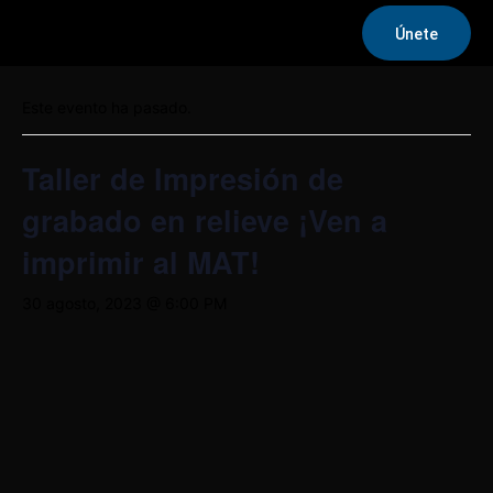
Únete
« Todos los Eventos
Este evento ha pasado.
Taller de Impresión de
grabado en relieve ¡Ven a
imprimir al MAT!
30 agosto, 2023 @ 6:00 PM