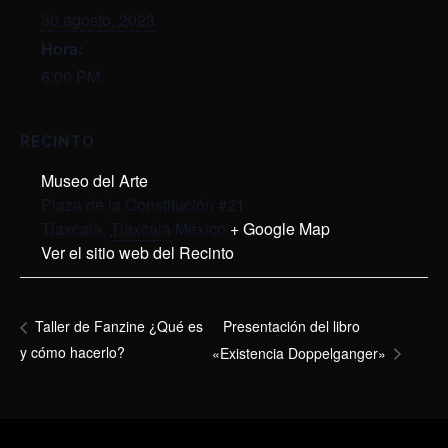
30 agosto, 2023
Hora:
6:00 PM
RECINTO
Museo del Arte
Plaza de la Constitución #21
Tlaxcala
,
Tlaxcala
México
+ Google Map
Ver el sitio web del Recinto
Presentación del libro
Taller de Fanzine ¿Qué es
y cómo hacerlo?
«Existencia Doppelganger»