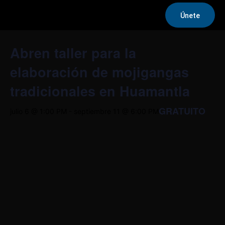
Únete
« Todos los Eventos
Abren taller para la
elaboración de mojigangas
tradicionales en Huamantla
GRATUITO
julio 6 @ 1:00 PM
-
septiembre 11 @ 6:00 PM