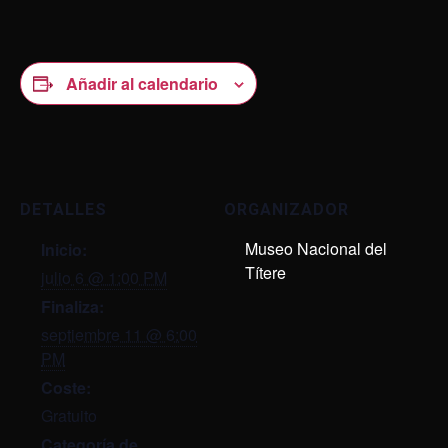
Añadir al calendario
DETALLES
ORGANIZADOR
Museo Nacional del
Inicio:
Títere
julio 6 @ 1:00 PM
Finaliza:
septiembre 11 @ 6:00
PM
Coste:
Gratuito
Categoría de