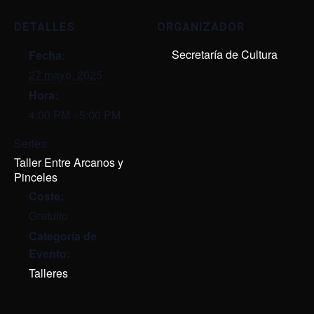
DETALLES
ORGANIZADOR
Secretaría de Cultura
Fecha:
27 mayo, 2025
Hora:
4:00 PM - 5:00 PM
Series:
Taller Entre Arcanos y
Pinceles
Coste:
Gratuito
Categoría de
Evento:
Talleres