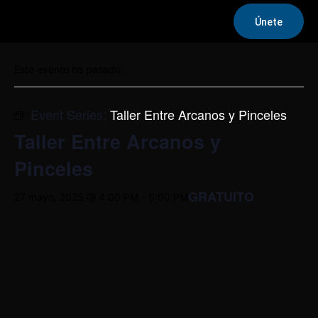
Únete
« Todos los Eventos
Este evento ha pasado.
Event Series:
Taller Entre Arcanos y Pinceles
Taller Entre Arcanos y
Pinceles
GRATUITO
27 mayo, 2025 @ 4:00 PM
-
5:00 PM