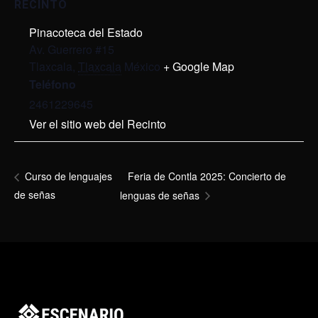
RECINTO
Pinacoteca del Estado
Av. Guerrero #15
Tlaxcala
,
Tlaxcala
México
+ Google Map
Teléfono
2461229645
Ver el sitio web del Recinto
Feria de Contla 2025: Concierto de
Curso de lenguajes
de señas
lenguas de señas