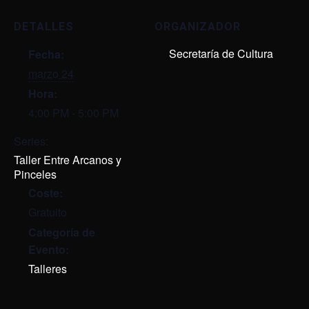
DETALLES
ORGANIZADOR
Secretaría de Cultura
Fecha:
marzo 24
Hora:
4:00 PM - 5:00 PM
Series:
Taller Entre Arcanos y
Pinceles
Coste:
Gratuito
Categoría de
Evento:
Talleres