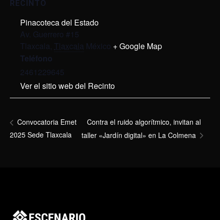
RECINTO
Pinacoteca del Estado
Av. Guerrero #15
Tlaxcala
,
Tlaxcala
México
+ Google Map
Teléfono
2461229645
Ver el sitio web del Recinto
Contra el ruido algorítmico, invitan al
Convocatoria Emet
2025 Sede Tlaxcala
taller «Jardín digital» en La Colmena