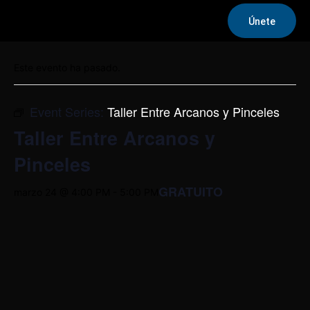
Únete
« Todos los Eventos
Este evento ha pasado.
Event Series:
Taller Entre Arcanos y Pinceles
Taller Entre Arcanos y
Pinceles
GRATUITO
marzo 24 @ 4:00 PM
-
5:00 PM