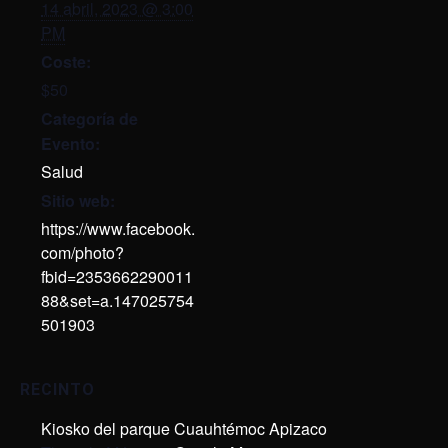
14 abril, 2023 @ 3:00
PM
Coste:
$50
Categoría de
Evento:
Salud
Sitio web:
https://www.facebook.
com/photo?
fbid=2353662290011
88&set=a.147025754
501903
RECINTO
Kiosko del parque Cuauhtémoc Apizaco