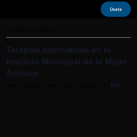
Únete
« Todos los Eventos
Este evento ha pasado.
Terapias alternativas en el
Instituto Municipal de la Mujer
Apizaco
$50
3 abril, 2023 @ 9:00 AM
-
14 abril, 2023 @ 3:00 PM