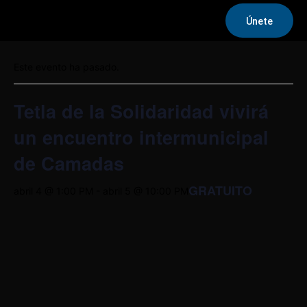
Únete
« Todos los Eventos
Este evento ha pasado.
Tetla de la Solidaridad vivirá
un encuentro intermunicipal
de Camadas
GRATUITO
abril 4 @ 1:00 PM
-
abril 5 @ 10:00 PM