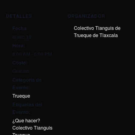
DETALLES
ORGANIZADOR
Colectivo Tianguis de
Fecha:
Trueque de Tlaxcala
enero 19
Hora:
8:00 AM - 5:00 PM
Coste:
Gratuito
Categoría de
Evento:
Trueque
Etiquetas del
Evento:
¿Que hacer?
,
Colectivo Tianguis
Trueque