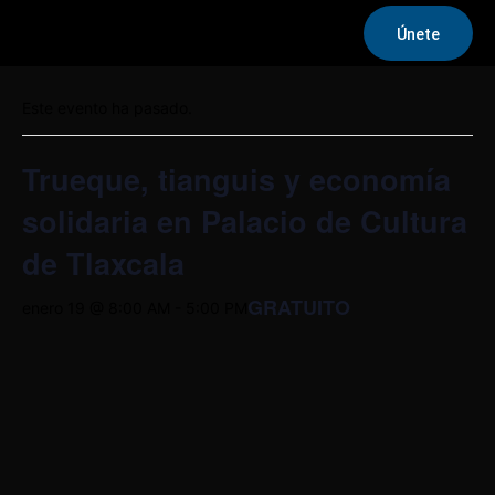
Únete
« Todos los Eventos
Este evento ha pasado.
Trueque, tianguis y economía
solidaria en Palacio de Cultura
de Tlaxcala
GRATUITO
enero 19 @ 8:00 AM
-
5:00 PM