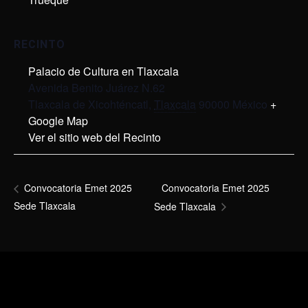
RECINTO
Palacio de Cultura en Tlaxcala
Avenida Benito Juárez N.62
Tlaxcala de Xicohténcatl
,
Tlaxcala
90000
México
+
Google Map
Ver el sitio web del Recinto
Convocatoria Emet 2025
Convocatoria Emet 2025
Sede Tlaxcala
Sede Tlaxcala