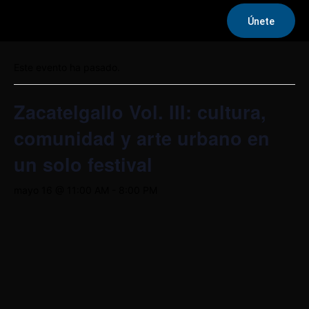
Únete
« Todos los Eventos
Este evento ha pasado.
Zacatelgallo Vol. III: cultura,
comunidad y arte urbano en
un solo festival
mayo 16 @ 11:00 AM
-
8:00 PM