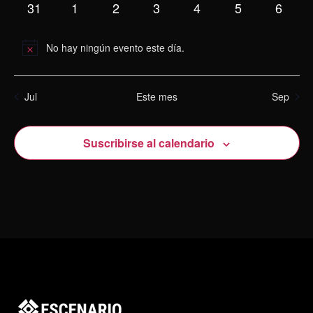
eventos
eventos
eventos
eventos
eventos
eventos
evento
0
0
0
0
0
0
0
31
1
2
3
4
5
6
eventos
eventos
eventos
eventos
eventos
eventos
evento
No hay ningún evento este día.
Aviso
Jul
Este mes
Sep
Suscribirse al calendario