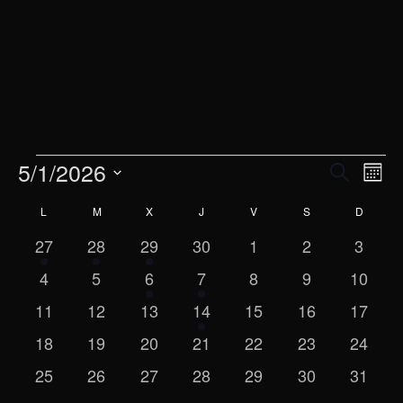
5/1/2026
Eventos
Na
Navega
Buscar
Mes
de
Selecciona
de
L
LUNES
M
MARTES
X
MIÉRCOLES
J
JUEVES
V
VIERNES
S
SÁBADO
D
DOMIN
Calendario
la
vis
fecha.
búsqu
1
1
1
0
0
0
0
27
28
29
30
1
2
3
de
de
evento
evento
evento
eventos
eventos
eventos
evento
y
0
0
1
1
0
0
0
4
5
6
7
8
9
10
Eve
Eventos
eventos
eventos
evento
evento
eventos
eventos
evento
0
0
0
1
0
0
vistas
0
11
12
13
14
15
16
17
eventos
eventos
eventos
evento
eventos
eventos
evento
0
0
0
0
0
0
0
18
19
20
21
22
23
24
de
eventos
eventos
eventos
eventos
eventos
eventos
evento
0
0
0
0
0
0
0
25
26
27
28
29
30
31
Evento
eventos
eventos
eventos
eventos
eventos
eventos
evento