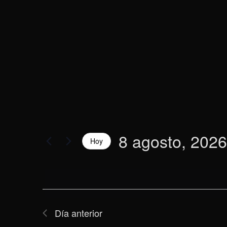
2026
vistas
la
palabra
de
clave.
Eventos
8 agosto, 2026
Hoy
Selecciona
la
fecha.
Día anterior