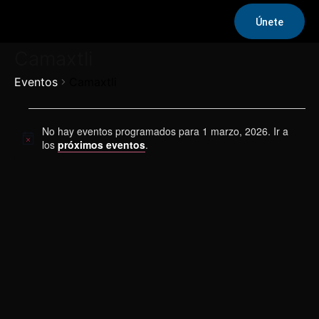
Únete
Camaxtli
Eventos
Camaxtli
Eventos
No hay eventos programados para 1 marzo, 2026. Ir a
Aviso
en
los
próximos eventos
.
1
marzo,
2026