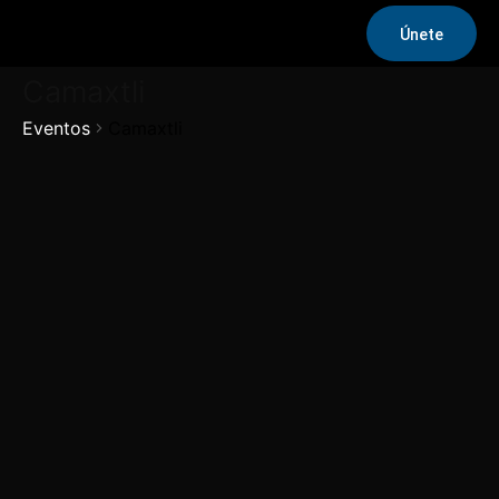
Únete
Camaxtli
Eventos
Camaxtli