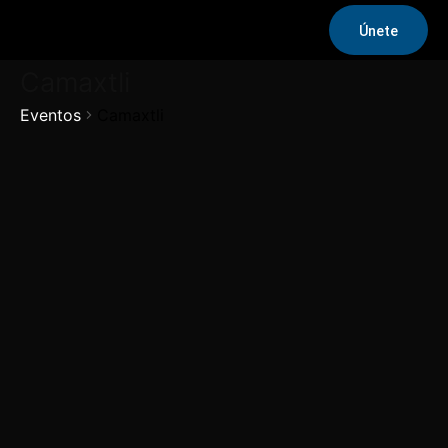
Únete
Camaxtli
Eventos
Camaxtli