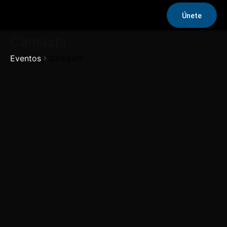
Únete
Camaxtli
Eventos
Camaxtli