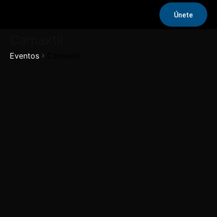
Únete
Camaxtli
Eventos
Camaxtli