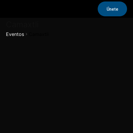
Únete
Camaxtli
Eventos
Camaxtli