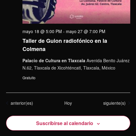
mayo 18 @ 5:00 PM
-
mayo 27 @ 7:00 PM
Taller de Guion radiofónico en la
Colmena
Palacio de Cultura en Tlaxcala
Avenida Benito Juárez
N.62, Tlaxcala de Xicohténcatl, Tlaxcala, México
Gratuito
Eventos
Eventos
anterior(es)
Hoy
siguiente(s)
Suscribirse al calendario