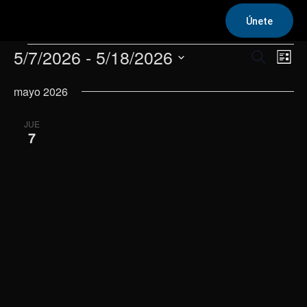
Únete
Eventos
5/7/2026
 - 
5/18/2026
Na
Navega
Buscar
Lista
de
Selecciona
de
mayo 2026
la
vis
fecha.
búsqu
de
JUE
y
7
Eve
vistas
de
Evento