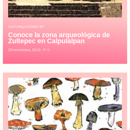
CULTURA
¿A DÓNDE IR?
Conoce la zona arqueológica de
Zultepec en Calpulalpan
29 noviembre, 2023
0