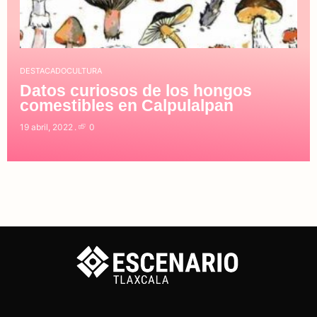
DESTACADO
CULTURA
Datos curiosos de los hongos
comestibles en Calpulalpan
19 abril, 2022
0