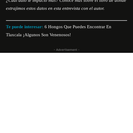
¿Cuál dato te impactó más? Conoce más sobre el libro de donde
extrajimos estos datos en esta
entrevista
con el autor.
Te puede interesar:
6 Hongos Que Puedes Encontrar En
Tlaxcala ¡Algunos Son Venenosos!
- Advertisement -