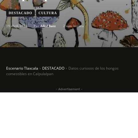
DESTACADO
CULTURA
19 abril, 2022
2
min. lectura
Por
Ailed Baez
Escenario Tlaxcala
DESTACADO
Datos curiosos de los hongos
comestibles en Calpulalpan
- Advertisement -