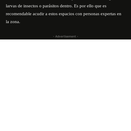
larvas de insectos o parásitos dentro. Es por ello que es
recomendable acudir a estos espacios con personas expertas en
la zona.
- Advertisement -