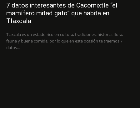
7 datos interesantes de Cacomixtle “el
mamífero mitad gato” que habita en
Tlaxcala
Tlaxcala es un estado rico en cultura, tradiciones, historia, flora,
fauna y buena comida, por lo que en esta ocasión te traemos 7
datos...