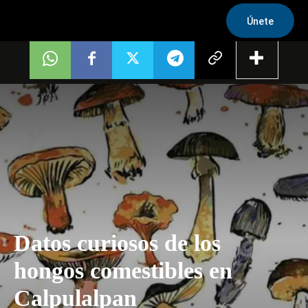
Únete
Datos curiosos de los
hongos comestibles en
Calpulalpan