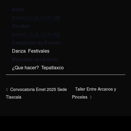
Inicio:
febrero 17 @ 10:00 AM
Finaliza:
febrero 19 @ 12:00 AM
Categorías de Evento:
Danza
,
Festivales
Etiquetas del Evento:
¿Que hacer?
,
Tepatlaxco
Taller Entre Arcanos y
Convocatoria Emet 2025 Sede
Tlaxcala
Pinceles