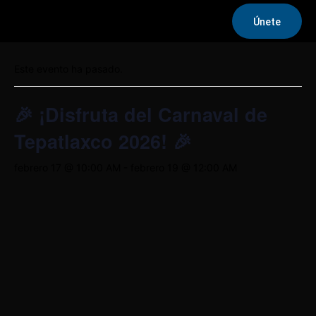
Únete
« Todos los Eventos
Este evento ha pasado.
🎉 ¡Disfruta del Carnaval de
Tepatlaxco 2026! 🎉
febrero 17 @ 10:00 AM
-
febrero 19 @ 12:00 AM