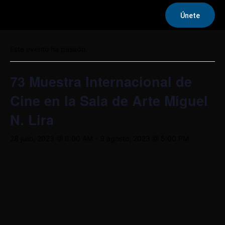
Únete
« Todos los Eventos
Este evento ha pasado.
73 Muestra Internacional de
Cine en la Sala de Arte Miguel
N. Lira
28 julio, 2023 @ 8:00 AM
-
9 agosto, 2023 @ 5:00 PM