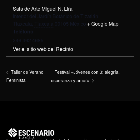
Sala de Arte Miguel N. Lira
Interior del Jardín Botánico de Tizatlán
Tlaxcala
,
Tlaxcala
90105
México
+ Google Map
Teléfono
246 462 4685
Ver el sitio web del Recinto
Festival «Jóvenes con 3: alegría,
Taller de Verano
Feminista
esperanza y amor»