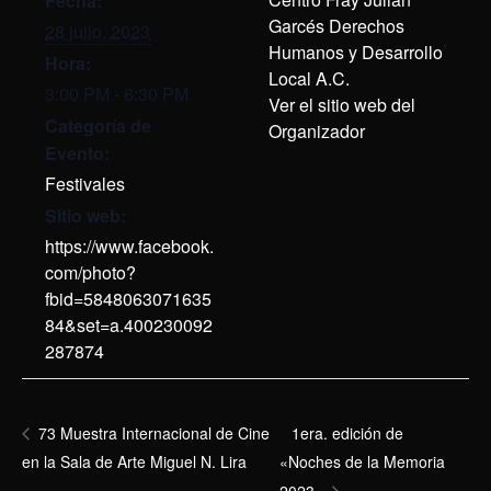
Fecha:
Garcés Derechos
28 julio, 2023
Humanos y Desarrollo
Hora:
Local A.C.
3:00 PM - 6:30 PM
Ver el sitio web del
Categoría de
Organizador
Evento:
Festivales
Sitio web:
https://www.facebook.
com/photo?
fbid=5848063071635
84&set=a.400230092
287874
1era. edición de
73 Muestra Internacional de Cine
en la Sala de Arte Miguel N. Lira
«Noches de la Memoria
2023»