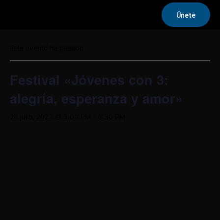
Únete
« Todos los Eventos
Este evento ha pasado.
Festival «Jóvenes con 3:
alegría, esperanza y amor»
28 julio, 2023 @ 3:00 PM
-
6:30 PM