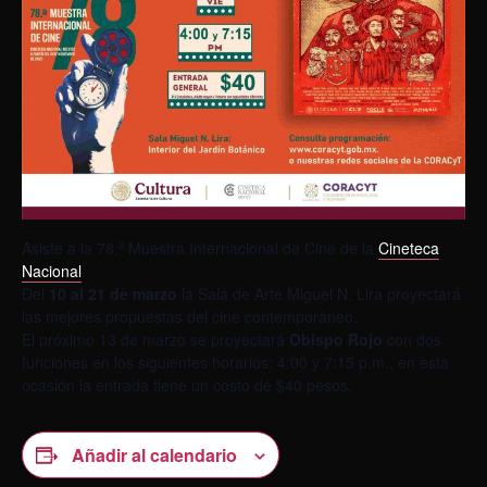
Asiste a la 78.ª Muestra Internacional de Cine de la
Cineteca
Nacional
.
Del
10 al 21 de marzo
la Sala de Arte Miguel N. Lira proyectará
las mejores propuestas del cine contemporáneo.
El próximo 13 de marzo se proyectará
Obispo Rojo
con dos
funciones en los siguientes horarios: 4:00 y 7:15 p.m., en esta
ocasión la entrada tiene un costo de $40 pesos.
Añadir al calendario