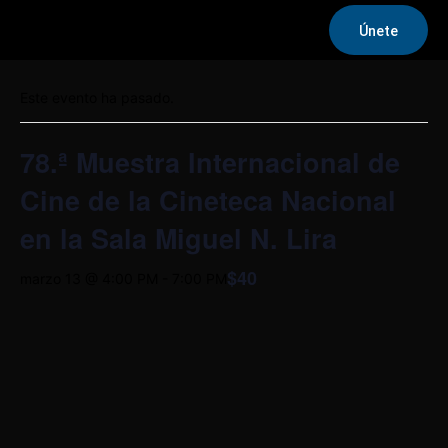
Únete
« Todos los Eventos
Este evento ha pasado.
78.ª Muestra Internacional de
Cine de la Cineteca Nacional
en la Sala Miguel N. Lira
$40
marzo 13 @ 4:00 PM
-
7:00 PM