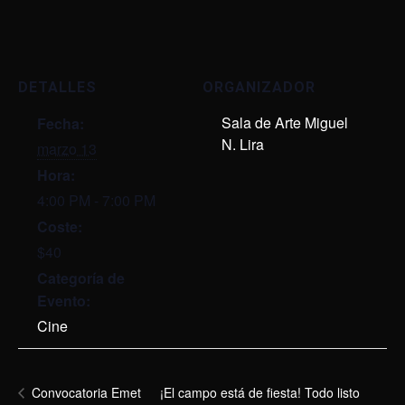
DETALLES
ORGANIZADOR
Sala de Arte Miguel
Fecha:
N. Lira
marzo 13
Hora:
4:00 PM - 7:00 PM
Coste:
$40
Categoría de
Evento:
Cine
¡El campo está de fiesta! Todo listo
Convocatoria Emet