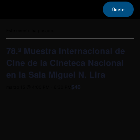
Únete
« Todos los Eventos
Este evento ha pasado.
78.ª Muestra Internacional de
Cine de la Cineteca Nacional
en la Sala Miguel N. Lira
$40
marzo 15 @ 4:00 PM
-
6:30 PM