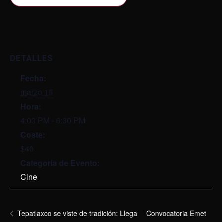
DETALLES
Fecha:
marzo 15
Hora:
4:00 PM - 6:30 PM
Coste:
$40
Categoría de Evento:
Cine
Convocatoria Emet
Tepatlaxco se viste de tradición: Llega