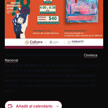
Asiste a la 78.ª Muestra Internacional de Cine de la
Cineteca
Nacional
.
Del
10 al 21 de marzo
la Sala de Arte Miguel N. Lira proyectará
las mejores propuestas del cine contemporáneo.
El próximo 15 de marzo se proyectará
“Un fantasma para
servirte”
con dos funciones en los siguientes horarios: 4:00 y
6:30 p.m., en esta ocasión la entrada tiene un costo de $40
pesos.
Añadir al calendario