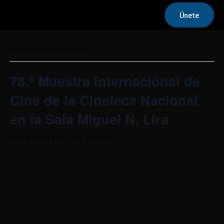
Únete
« Todos los Eventos
Este evento ha pasado.
78.ª Muestra Internacional de
Cine de la Cineteca Nacional
en la Sala Miguel N. Lira
marzo 18 @ 4:00 PM
-
6:00 PM