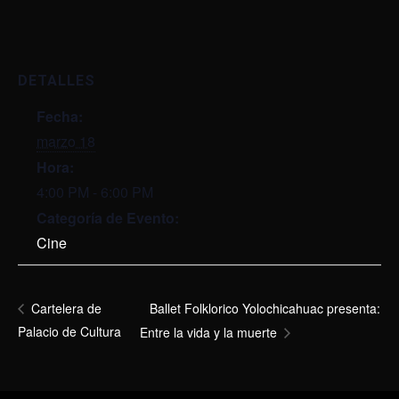
DETALLES
Fecha:
marzo 18
Hora:
4:00 PM - 6:00 PM
Categoría de Evento:
Cine
Ballet Folklorico Yolochicahuac presenta:
Cartelera de
Palacio de Cultura
Entre la vida y la muerte