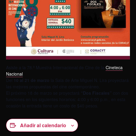
Asiste a la 78.ª Muestra Internacional de Cine de la
Cineteca
Nacional
.
Del
10 al 21 de marzo
la Sala de Arte Miguel N. Lira proyectará
las mejores propuestas del cine contemporáneo.
El próximo 18 de marzo se proyectará
“Dos Fiscales”
con dos
funciones en los siguientes horarios: 4:00 y 6:00 p.m., en esta
ocasión la entrada tiene un costo de $40 pesos.
Añadir al calendario