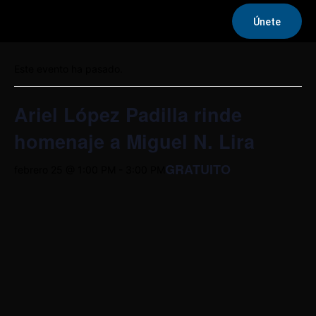
Únete
« Todos los Eventos
Este evento ha pasado.
Ariel López Padilla rinde
homenaje a Miguel N. Lira
GRATUITO
febrero 25 @ 1:00 PM
-
3:00 PM