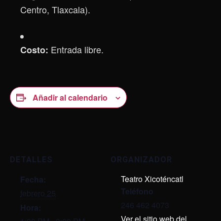
Centro, Tlaxcala).
Entrada libre.
Costo:
Añadir al calendario
DETALLES
ORGANIZADOR
Teatro Xicoténcatl
Fecha:
Teléfono
febrero 25
246 462 4073
Hora:
Ver el sitio web del