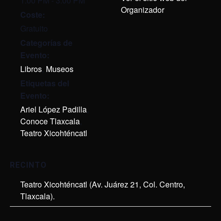
1:00 PM - 3:00 PM
Organizador
Coste:
Gratuito
Categorías de
Evento:
Libros
,
Museos
Etiquetas del
Evento:
Ariel López Padilla
,
Conoce Tlaxcala
,
Teatro Xicohténcatl
RECINTO
Teatro Xicohténcatl (Av. Juárez 21, Col. Centro,
Tlaxcala).