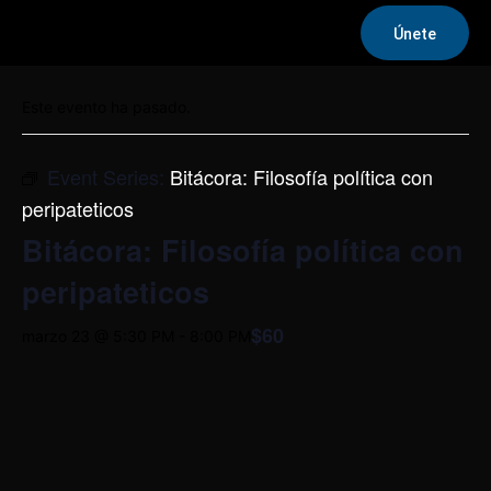
Únete
« Todos los Eventos
Este evento ha pasado.
Event Series:
Bitácora: Filosofía política con
peripateticos
Bitácora: Filosofía política con
peripateticos
$60
marzo 23 @ 5:30 PM
-
8:00 PM