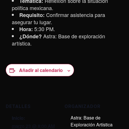
Reflexión sobre la situación
Temática:
política mexicana.
Confirmar asistencia para
Requisito:
asegurar tu lugar.
5:30 PM.
Hora:
Astra: Base de exploración
¿Dónde?
artística.
Añadir al calendario
DETALLES
ORGANIZADOR
Astra: Base de
Inicio:
Exploración Artística
marzo 23 @ 8:00 AM