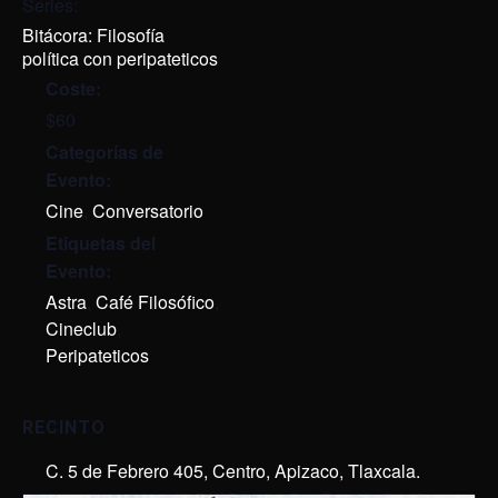
Series:
Bitácora: Filosofía
política con peripateticos
Coste:
$60
Categorías de
Evento:
Cine
,
Conversatorio
Etiquetas del
Evento:
Astra
,
Café Filosófico
,
Cineclub
,
Peripateticos
RECINTO
C. 5 de Febrero 405, Centro, Apizaco, Tlaxcala.