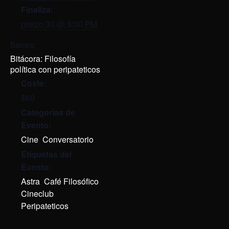
Finaliza:
marzo 30 @ 5:00 PM
Series:
Bitácora: Filosofía
política con peripateticos
Coste:
$60
Categorías de
Evento:
Cine
,
Conversatorio
Etiquetas del
Evento:
Astra
,
Café Filosófico
,
Cineclub
,
Peripateticos