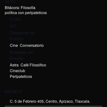
Series:
Bitácora: Filosofía
política con peripateticos
Coste:
$60
Categorías de
Evento:
Cine
,
Conversatorio
Etiquetas del
Evento:
Astra
,
Café Filosófico
,
Cineclub
,
Peripateticos
RECINTO
C. 5 de Febrero 405, Centro, Apizaco, Tlaxcala.