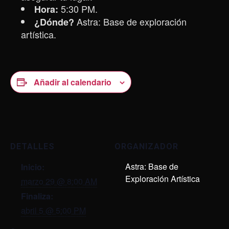
5:30 PM.
Hora:
Astra: Base de exploración
¿Dónde?
artística.
Añadir al calendario
DETALLES
ORGANIZADOR
Astra: Base de
Inicio:
Exploración Artística
marzo 29 @ 8:00 AM
Finaliza:
abril 5 @ 5:00 PM