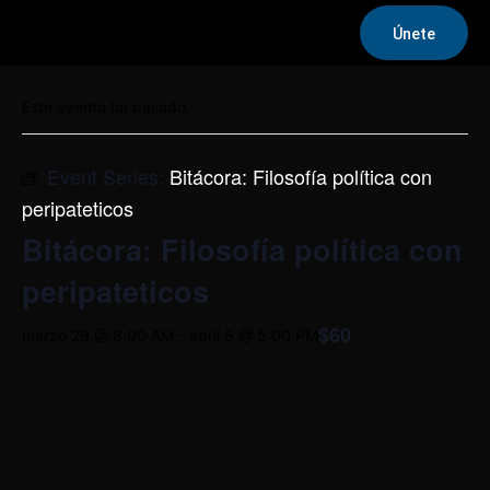
Únete
« Todos los Eventos
Este evento ha pasado.
Event Series:
Bitácora: Filosofía política con
peripateticos
Bitácora: Filosofía política con
peripateticos
$60
marzo 29 @ 8:00 AM
-
abril 5 @ 5:00 PM