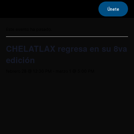
Únete
« Todos los Eventos
Este evento ha pasado.
CHELATLAX regresa en su 8va
edición
febrero 28 @ 12:30 PM
-
marzo 1 @ 5:00 PM