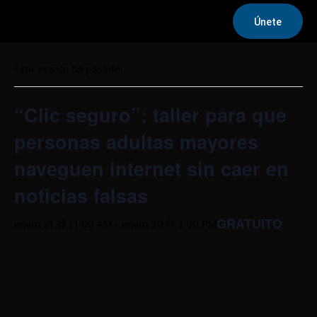
Únete
« Todos los Eventos
Este evento ha pasado.
“Clic seguro”: taller para que
personas adultas mayores
naveguen internet sin caer en
noticias falsas
GRATUITO
enero 21 @ 11:00 AM
-
enero 30 @ 1:00 PM