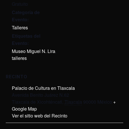
Gratuito
Categoría de
Evento:
Talleres
Etiquetas del
Evento:
Museo Miguel N. Lira
,
talleres
RECINTO
Palacio de Cultura en Tlaxcala
Avenida Benito Juárez N.62
Tlaxcala de Xicohténcatl
,
Tlaxcala
90000
México
+
Google Map
Ver el sitio web del Recinto