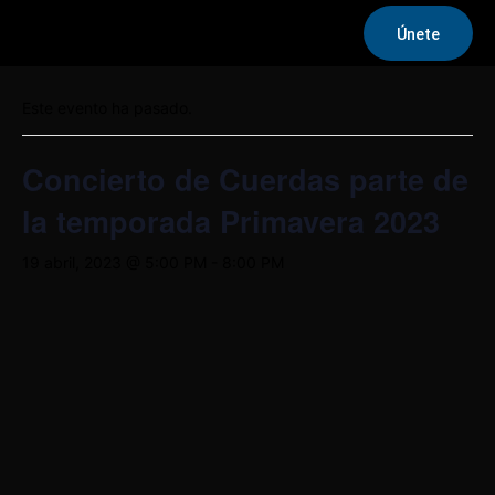
Únete
« Todos los Eventos
Este evento ha pasado.
Concierto de Cuerdas parte de
la temporada Primavera 2023
19 abril, 2023 @ 5:00 PM
-
8:00 PM