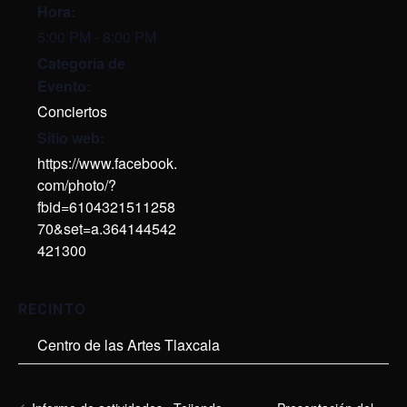
Hora:
5:00 PM - 8:00 PM
Categoría de
Evento:
Conciertos
Sitio web:
https://www.facebook.
com/photo/?
fbid=6104321511258
70&set=a.364144542
421300
RECINTO
Centro de las Artes Tlaxcala