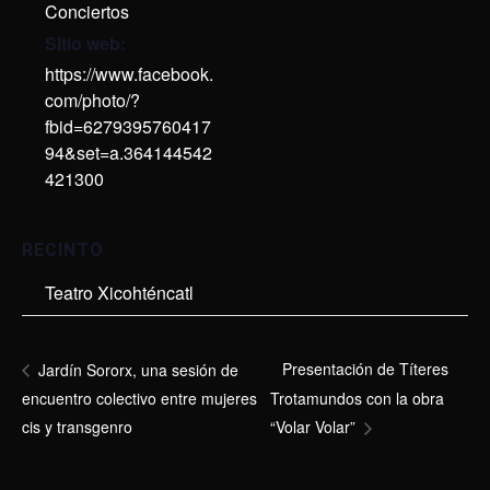
Conciertos
Sitio web:
https://www.facebook.
com/photo/?
fbid=6279395760417
94&set=a.364144542
421300
RECINTO
Teatro Xicohténcatl
Presentación de Títeres
Jardín Sororx, una sesión de
encuentro colectivo entre mujeres
Trotamundos con la obra
cis y transgenro
“Volar Volar”