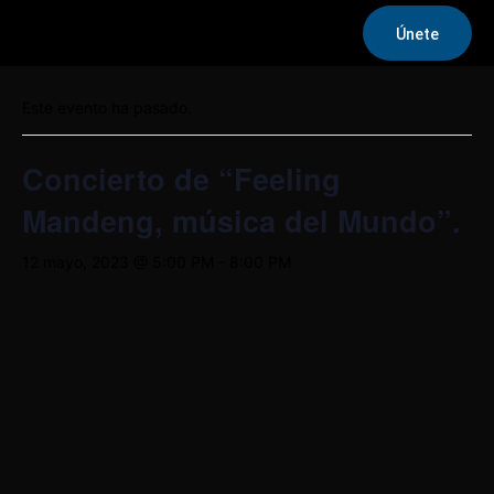
Únete
« Todos los Eventos
Este evento ha pasado.
Concierto de “Feeling
Mandeng, música del Mundo”.
12 mayo, 2023 @ 5:00 PM
-
8:00 PM