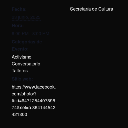
Secretaría de Cultura
Fecha:
23 junio, 2023
Hora:
6:00 PM - 8:00 PM
Categorías de
Evento:
Activismo
,
Conversatorio
,
Talleres
Sitio web:
https://www.facebook.
com/photo/?
fbid=6471254407898
74&set=a.364144542
421300