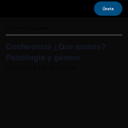
Únete
« Todos los Eventos
Este evento ha pasado.
Conferencia ¿Que somos?
Psicología y género
23 junio, 2023 @ 6:00 PM
-
8:00 PM