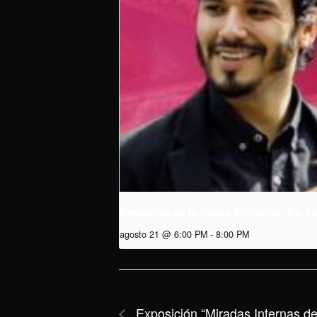
Presentarán la ópera en corto «La Tr
agosto 21 @ 6:00 PM
-
8:00 PM
Exposición “Miradas Internas de 