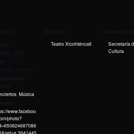
ALLES
RECINTO
ORGANIZAD
Teatro Xicohténcatl
Secretaría 
cha:
Cultura
junio, 2023
ra:
00 PM - 7:00 PM
tegorías de
ento:
nciertos
,
Música
tio web:
tps://www.faceboo
com/photo?
id=650824687086
6&set=a.3641445