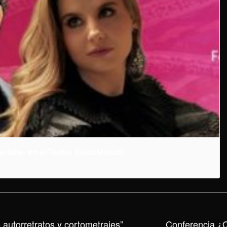
aviata» en el Teatro Xicohténcatl
autorretratos y cortometrajes”
Conferencia ¿