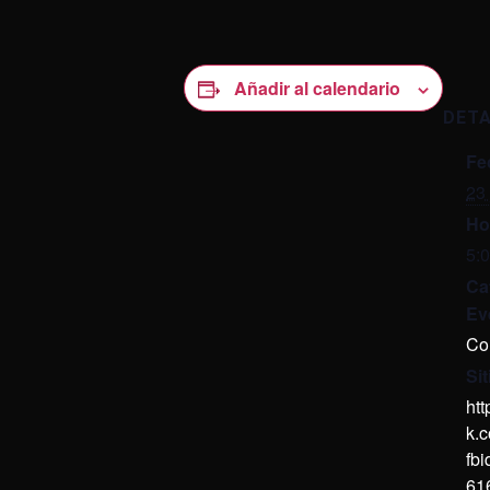
Añadir al calendario
DET
Fe
23 
Ho
5:
Ca
Ev
Co
Si
ht
k.
fb
61