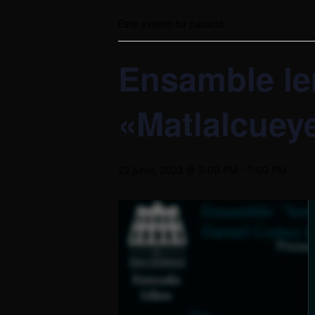
Este evento ha pasado.
Ensamble le
«Matlalcueye
23 junio, 2023 @ 5:00 PM
-
7:00 PM