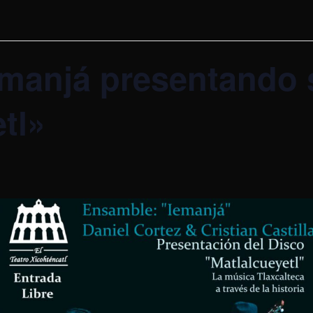
manjá presentando 
tl»