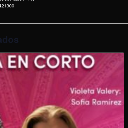
421300
ados