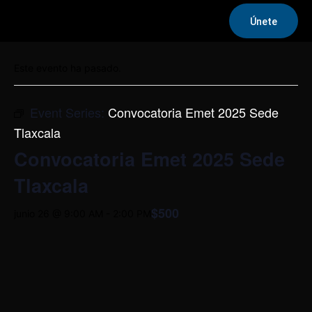
Únete
« Todos los Eventos
Este evento ha pasado.
Event Series:
Convocatoria Emet 2025 Sede
Tlaxcala
Convocatoria Emet 2025 Sede
Tlaxcala
$500
junio 26 @ 9:00 AM
-
2:00 PM