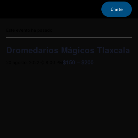
Únete
« Todos los Eventos
Este evento ha pasado.
Dromedarios Mágicos Tlaxcala
$150 – $200
20 agosto, 2022 @ 8:00 PM