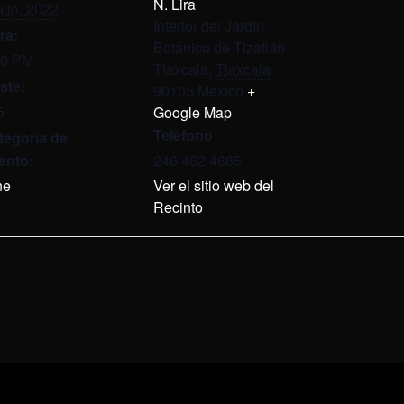
N. Lira
ulio, 2022
Interior del Jardín
ra:
Botánico de Tizatlán
00 PM
Tlaxcala
,
Tlaxcala
ste:
90105
México
+
5
Google Map
Teléfono
tegoría de
ento:
246 462 4685
ne
Ver el sitio web del
Recinto