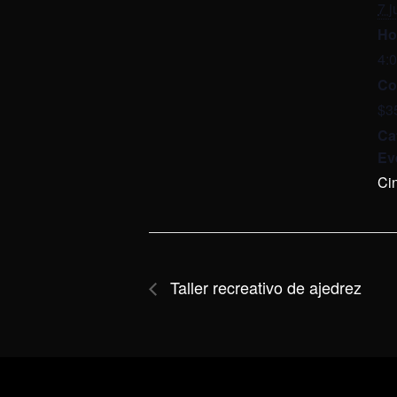
7 j
Ho
4:
Co
$3
Ca
Ev
Ci
Taller recreativo de ajedrez