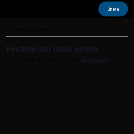
Únete
« Todos los Eventos
Este evento ha pasado.
Festival del mole prieto
GRATUITO
28 mayo, 2025 @ 12:00 PM
-
1:00 PM