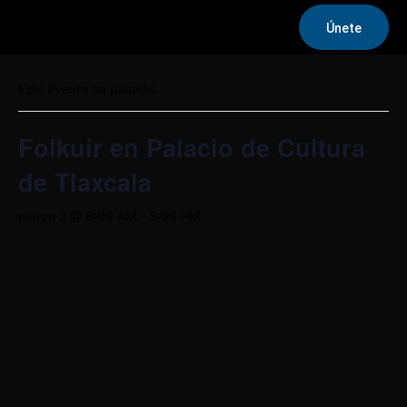
Únete
« Todos los Eventos
Este evento ha pasado.
Folkuir en Palacio de Cultura
de Tlaxcala
marzo 2 @ 8:00 AM
-
5:00 PM